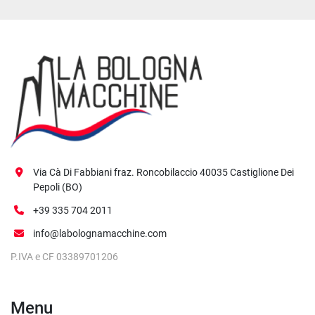
Via Cà Di Fabbiani fraz. Roncobilaccio 40035 Castiglione Dei
Pepoli (BO)
+39 335 704 2011
info@labolognamacchine.com
P.IVA e CF 03389701206
Menu