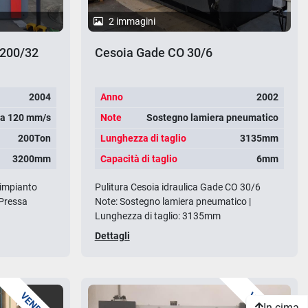
2 immagini
 200/32
Cesoia Gade CO 30/6
2004
Anno
2002
sa 120 mm/s
Note
Sostegno lamiera pneumatico
200Ton
Lunghezza di taglio
3135mm
3200mm
Capacità di taglio
6mm
 impianto
Pulitura Cesoia idraulica Gade CO 30/6
 Pressa
Note: Sostegno lamiera pneumatico |
Lunghezza di taglio: 3135mm
Dettagli
In cima