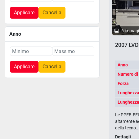
Applicare
Cancella
6 immagi
Anno
2007 LVD
Anno
Applicare
Cancella
Numero di
Forza
Lunghezza 
Lunghezza 
Le PPEB-EFL 
altamente ac
della tecno..
Dettagli