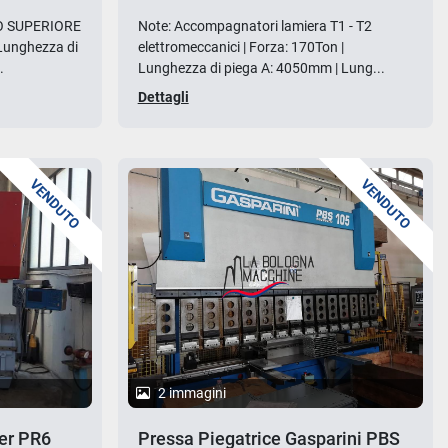
O SUPERIORE
Note: Accompagnatori lamiera T1 - T2
 Lunghezza di
elettromeccanici | Forza: 170Ton |
.
Lunghezza di piega A: 4050mm | Lung...
Dettagli
VENDUTO
VENDUTO
2 immagini
ler PR6
Pressa Piegatrice Gasparini PBS