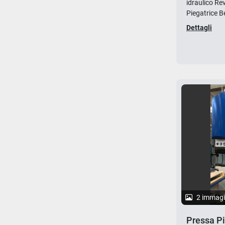
idraulico Re
Piegatrice Be
Dettagli
2 immagi
Pressa Pi