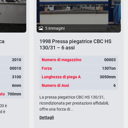
5 immagini
ca
1998 Pressa piegatrice CBC HS
130/31 – 6 assi
2010
Numero di magazzino
00003
00010
Forza
130Ton
3100
Lunghezza di piega A
3050mm
6mm
Numero di Assi
6
ato
700mm
La pressa piegatrice CBC HS 130/31,
ricondizionata per prestazioni affidabili,
00 è
offre una forza di...
ed è
Dettagli