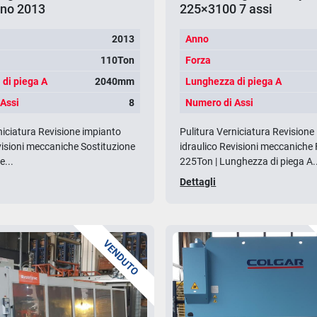
nno 2013
225×3100 7 assi
2013
Anno
110Ton
Forza
di piega A
2040mm
Lunghezza di piega A
Assi
8
Numero di Assi
niciatura Revisione impianto
Pulitura Verniciatura Revisione
visioni meccaniche Sostituzione
idraulico Revisioni meccaniche 
...
225Ton | Lunghezza di piega A.
Dettagli
VENDUTO