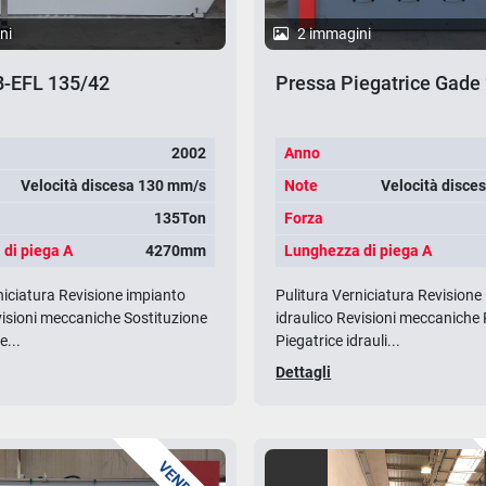
ni
2 immagini
-EFL 135/42
Pressa Piegatrice Gade
2002
Anno
Velocità discesa 130 mm/s
Note
Velocità disce
135Ton
Forza
di piega A
4270mm
Lunghezza di piega A
niciatura Revisione impianto
Pulitura Verniciatura Revisione
visioni meccaniche Sostituzione
idraulico Revisioni meccaniche
...
Piegatrice idrauli...
Dettagli