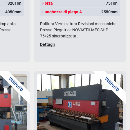
320Ton
Forza
75Ton
4050mm
Lunghezza di piega A
2550mm
 impianto
Pulitura Verniciatura Revisioni meccaniche
 Pressa
Pressa Piegatrice NOVASTILMEC SHP
75/25 sincronizzata ...
Dettagli
VENDUTO
VENDUTO