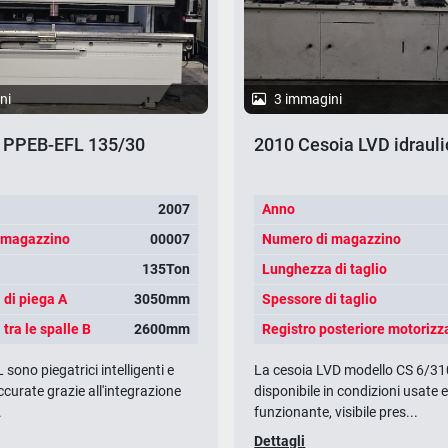
ni
3 immagini
 PPEB-EFL 135/30
2010 Cesoia LVD idrauli
2007
Anno
 magazzino
00007
Numero di magazzino
135Ton
Lunghezza di taglio
di piega A
3050mm
Spessore di taglio
tra le spalle B
2600mm
Registro posteriore motorizz
sono piegatrici intelligenti e
La cesoia LVD modello CS 6/31
curate grazie all'integrazione
disponibile in condizioni usate 
.
funzionante, visibile pres...
Dettagli