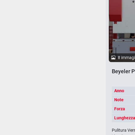
8 immagi
Beyeler P
Anno
Note
Forza
Lunghezza 
Pulitura Ver