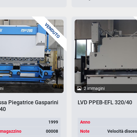
VENDUTO
ni
2 immagini
sa Piegatrice Gasparini
LVD PPEB-EFL 320/40
40
1999
Anno
 magazzino
00008
Note
Velocità disce