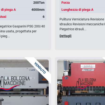
200Ton
Forza
di piega A
4000mm
Lunghezza di piega A
Assi
6
Pulitura Verniciatura Revisione
idraulico Revisioni meccaniche
iegatrice Gasparini PSG 200/40
Piegatrice idrauli...
ina usata, progettata per
Dettagli
 pieg...
VENDUTO