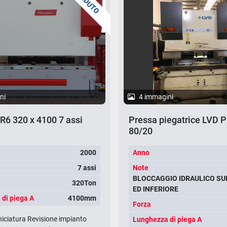
VENDUTO
ni
4 immagini
R6 320 x 4100 7 assi
Pressa piegatrice LVD 
80/20
2000
Anno
7 assi
Note
BLOCCAGGIO IDRAULICO SU
320Ton
ED INFERIORE
di piega A
4100mm
Forza
niciatura Revisione impianto
Lunghezza di piega A