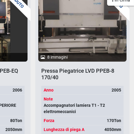
VENDUTO
VENDUTO
8 immagini
PPEB-EQ
Pressa Piegatrice LVD PPEB-8
170/40
2006
Anno
2005
Note
PERIORE
Accompagnatori lamiera T1 - T2
elettromeccanici
80Ton
Forza
170Ton
2050mm
Lunghezza di piega A
4050mm