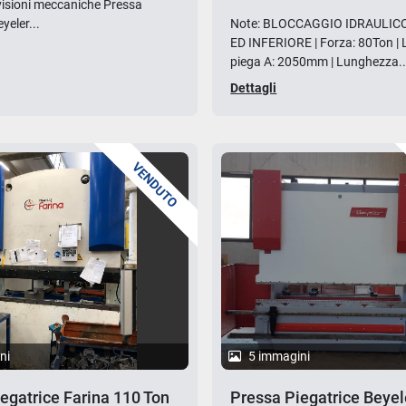
visioni meccaniche Pressa
yeler...
Note: BLOCCAGGIO IDRAULIC
ED INFERIORE | Forza: 80Ton |
piega A: 2050mm | Lunghezza..
Dettagli
VENDUTO
ni
5 immagini
egatrice Farina 110 Ton
Pressa Piegatrice Beye