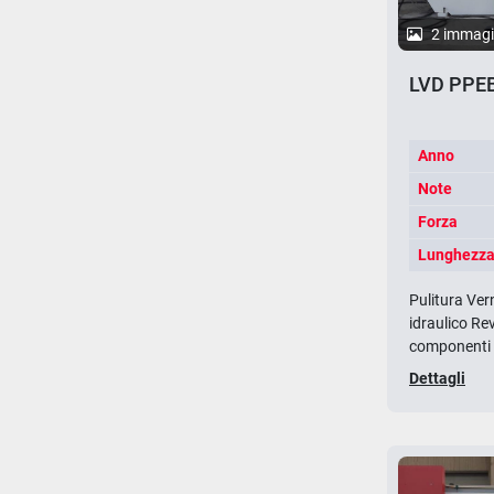
2 immagi
LVD PPEB
Anno
Note
Forza
Lunghezza 
Pulitura Ver
idraulico Re
componenti e
Dettagli