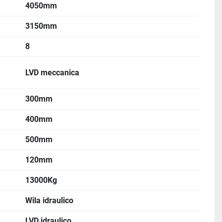
4050mm
3150mm
8
LVD meccanica
300mm
400mm
500mm
120mm
13000Kg
Wila idraulico
LVD idraulico