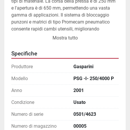
tipi di materiale. La corsa della pressa è di 250 mm 
e l'apertura è di 650 mm, permettendo una vasta 
gamma di applicazioni. Il sistema di bloccaggio 
punzoni e matrici di tipo Promecam pneumatico 
consente rapidi cambi utensili, migliorando 
l'efficienza operativa.

Mostra tutto
Con un peso di 19900 kg, la Gasparini PSG -I- 
Specifiche
250/4000 P è progettata per resistere agli ambienti 
industriali più esigenti, garantendo robustezza e 
Produttore
Gasparini
durata. Questo modello rappresenta una scelta 
eccellente per chi necessita di una macchina 
Modello
PSG -I- 250/4000 P
affidabile e versatile per operazioni complesse di 
Anno
2001
piegatura.
Condizione
Usato
Numero di serie
0501/4623
Numero di magazzino
00005